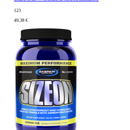
123
49,38 €