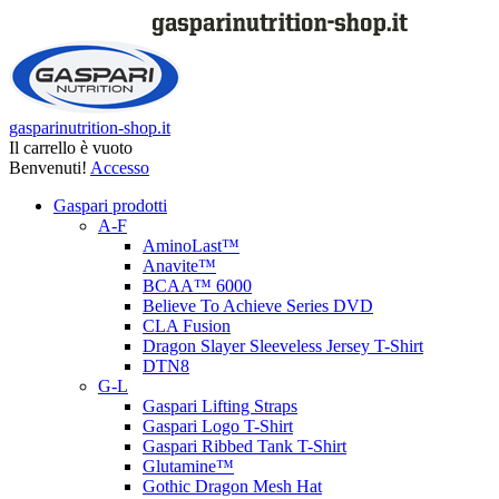
gasparinutrition-shop.it
Il carrello è vuoto
Benvenuti!
Accesso
Gaspari prodotti
A-F
AminoLast™
Anavite™
BCAA™ 6000
Believe To Achieve Series DVD
CLA Fusion
Dragon Slayer Sleeveless Jersey T-Shirt
DTN8
G-L
Gaspari Lifting Straps
Gaspari Logo T-Shirt
Gaspari Ribbed Tank T-Shirt
Glutamine™
Gothic Dragon Mesh Hat