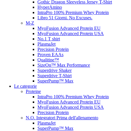
Gothic Dragon Sleeveless Jersey T-Shirt
HyperAmino
IntraPro 100% Premium Whey Protein
Libro 51 Giorni. No Excuses.
M-Z
MyoFusion Advanced Protein EU
MyoFusion Advanced Protein USA
No.1 T shirt
PlasmaJet
Precision Protein
Proven EAAs
Qualitine™
SizeOn™ Max Performance
Superdrive Shaker
Superdrive T-Shirt
SuperPump™ Max
Le categorie
Proteine
IntraPro 100% Premium Whey Protein
MyoFusion Advanced Protein EU
MyoFusion Advanced Protein USA
Precision Protein
N.O. Integratori Prima dell'allenamento
PlasmaJet
SuperPump™ Max