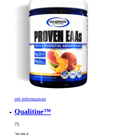
più informazioni
Qualitine™
75
29,99 €