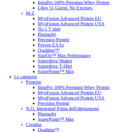
IntraPro 100% Premium Whey Protein
Libro 51 Giorni. No Excuses.
M-Z
MyoFusion Advanced Protein EU
MyoFusion Advanced Protein USA
No.1 T shirt
PlasmaJet
Precision Protein
Proven EAAs
Qualitine™
SizeOn™ Max Performance
Superdrive Shaker
Superdrive T-Shirt
SuperPump™ Max
Le categorie
Proteine
IntraPro 100% Premium Whey Protein
MyoFusion Advanced Protein EU
MyoFusion Advanced Protein USA
Precision Protein
N.O. Integratori Prima dell'allenamento
PlasmaJet
SuperPump™ Max
Creatina
Qualitine™