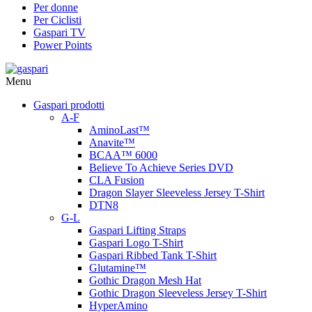
Per donne
Per Ciclisti
Gaspari TV
Power Points
Menu
Gaspari prodotti
A-F
AminoLast™
Anavite™
BCAA™ 6000
Believe To Achieve Series DVD
CLA Fusion
Dragon Slayer Sleeveless Jersey T-Shirt
DTN8
G-L
Gaspari Lifting Straps
Gaspari Logo T-Shirt
Gaspari Ribbed Tank T-Shirt
Glutamine™
Gothic Dragon Mesh Hat
Gothic Dragon Sleeveless Jersey T-Shirt
HyperAmino