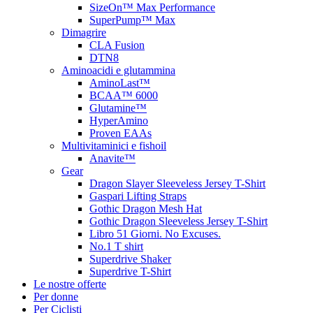
SizeOn™ Max Performance
SuperPump™ Max
Dimagrire
CLA Fusion
DTN8
Aminoacidi e glutammina
AminoLast™
BCAA™ 6000
Glutamine™
HyperAmino
Proven EAAs
Multivitaminici e fishoil
Anavite™
Gear
Dragon Slayer Sleeveless Jersey T-Shirt
Gaspari Lifting Straps
Gothic Dragon Mesh Hat
Gothic Dragon Sleeveless Jersey T-Shirt
Libro 51 Giorni. No Excuses.
No.1 T shirt
Superdrive Shaker
Superdrive T-Shirt
Le nostre offerte
Per donne
Per Ciclisti