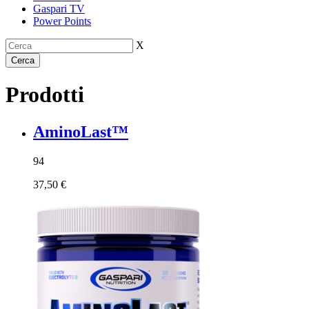
Gaspari TV
Power Points
X
Prodotti
AminoLast™
94
37,50 €