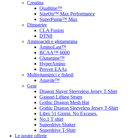
Creatina
Qualitine™
SizeOn™ Max Performance
SuperPump™ Max
Dimagrire
CLA Fusion
DTN8
Aminoacidi e glutammina
AminoLast™
BCAA™ 6000
Glutamine™
HyperAmino
Proven EAAs
Multivitaminici e fishoil
Anavite™
Gear
Dragon Slayer Sleeveless Jersey T-Shirt
Gaspari Lifting Straps
Gothic Dragon Mesh Hat
Gothic Dragon Sleeveless Jersey T-Shirt
Libro 51 Giorni. No Excuses.
No.1 T shirt
Superdrive Shaker
Superdrive T-Shirt
Le nostre offerte